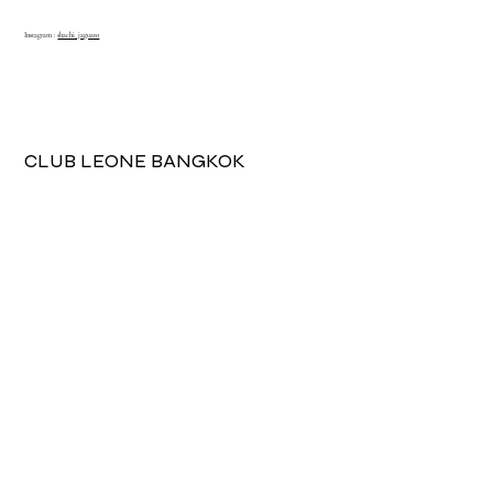
Instagram :
shachi_jaguaro
View More
CLUB LEONE BANGKOK