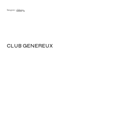
Instagram :
clubtaiga_
View More
CLUB GENEREUX