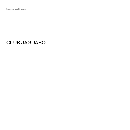
Instagram :
shachi_genereux
View More
CLUB JAGUARO