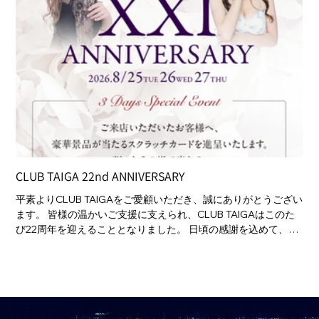
CLUB TAIGA 22nd ANNIVERSARY
ク
平素よりCLUB TAIGAをご愛顧いただき、誠にありがとうござい
ク
ます。 皆様の温かいご支援に支えられ、CLUB TAIGAはこのた
カ
び22周年を迎えることとなりました。 日頃の感謝を込めて、8
D
月25日（火）26日（水）27日（木）の3日間、周年特別イベン
も
トを開催いたします。 期間中にご来店いただいたお客様へ、豪
お
華景品が当たるスクラッチカードをご用意しております。 削っ
（水
たその場で結果が分かる、特別な運試しをぜひお楽しみくださ
J
い。 22周年という大切な節目を、皆様とともに迎えられました
PL
ら幸いです。スタッフ一同、心よりご来店をお待ちしておりま