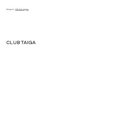
Instagram :
club_lion_sapporo
View More
CLUB TAIGA