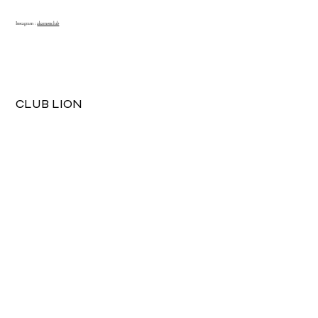
Instagram :
akamonclub
View More
CLUB LION