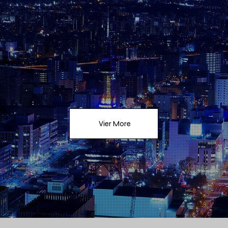
す。 CLUB TAIGA
SHACHI GROUP
RECRUIT SITE
Vier More